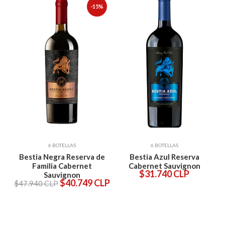
-15%
6 BOTELLAS
6 BOTELLAS
a
Bestia Negra Reserva de
Bestia Azul Reserva
Familia Cabernet
Cabernet Sauvignon
$31.740 CLP
Sauvignon
$40.749 CLP
$47.940 CLP