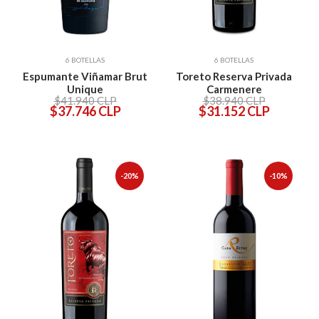
6 BOTELLAS
6 BOTELLAS
Espumante Viñamar Brut
Toreto Reserva Privada
Unique
Carmenere
$41.940 CLP
$38.940 CLP
$37.746 CLP
$31.152 CLP
-20%
-10%