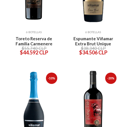
6 BOTELLAS
6 BOTELLAS
Toreto Reserva de
Espumante Viñamar
Familia Carmenere
Extra Brut Unique
$55.740 CLP
$38.340 CLP
$44.592 CLP
$34.506 CLP
-10%
-20%