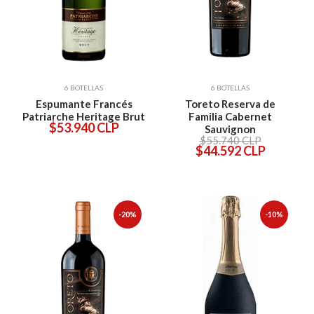
6 BOTELLAS
6 BOTELLAS
Espumante Francés
Toreto Reserva de
Patriarche Heritage Brut
Familia Cabernet
$53.940 CLP
Sauvignon
$55.740 CLP
$44.592 CLP
-20%
-10%