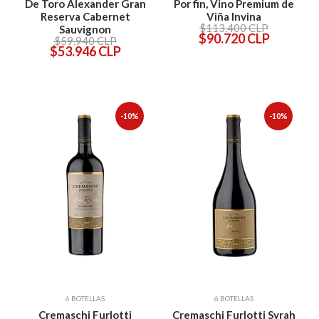
De Toro Alexander Gran
Por fin, Vino Premium de
Reserva Cabernet
Viña Invina
$113.400 CLP
Sauvignon
$90.720 CLP
$59.940 CLP
$53.946 CLP
-10%
-10%
6 BOTELLAS
6 BOTELLAS
Cremaschi Furlotti
Cremaschi Furlotti Syrah