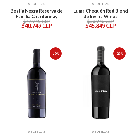
6 BOTELLAS
6 BOTELLAS
Bestia Negra Reserva de
Luma Chequén Red Blend
Familia Chardonnay
de Invina Wines
$47.940 CLP
$53.940 CLP
$40.749 CLP
$45.849 CLP
-10%
-20%
6 BOTELLAS
6 BOTELLAS