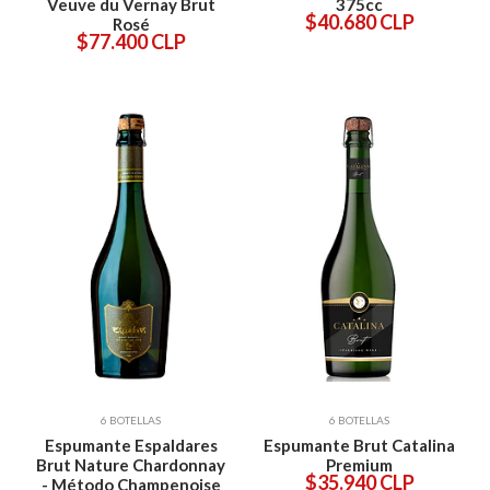
Veuve du Vernay Brut
375cc
$40.680 CLP
Rosé
$77.400 CLP
6 BOTELLAS
6 BOTELLAS
Espumante Espaldares
Espumante Brut Catalina
Brut Nature Chardonnay
Premium
$35.940 CLP
- Método Champenoise