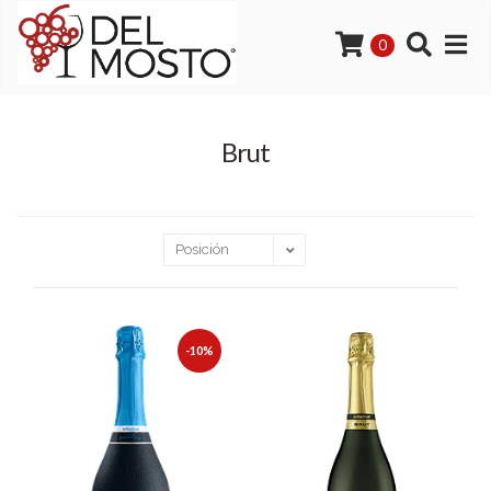
0
Brut
-10%