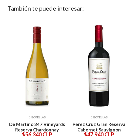
También te puede interesar:
6 BOTELLAS
6 BOTELLAS
ds
De Martino 347 Vineyards
Perez Cruz Gran Reserva
c
Reserva Chardonnay
Cabernet Sauvignon
$56.340 CLP
$47.940 CLP