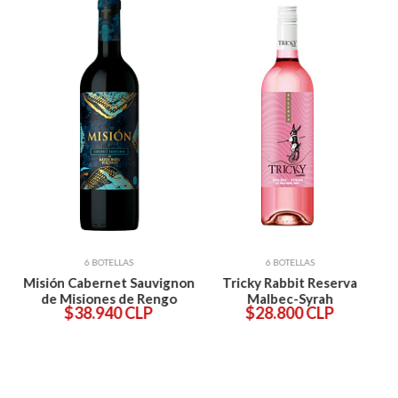
6 BOTELLAS
6 BOTELLAS
n
Misión Cabernet Sauvignon
Tricky Rabbit Reserva
t
de Misiones de Rengo
Malbec-Syrah
E
$38.940 CLP
$28.800 CLP