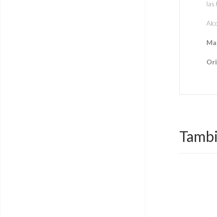
las
Alc
Ma
Or
Tambi
-10%