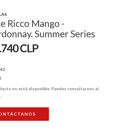
LAS
e Ricco Mango -
rdonnay. Summer Series
.740 CLP
43
0
ducto no está disponible. Puedes consultarnos al
.
ONTÁCTANOS