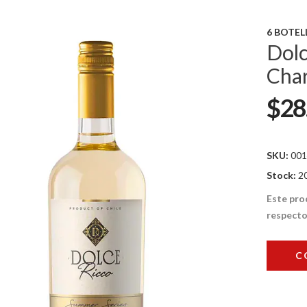
6 BOTEL
Dolc
Cha
$28
SKU:
001
Stock:
2
Este pro
respecto
C