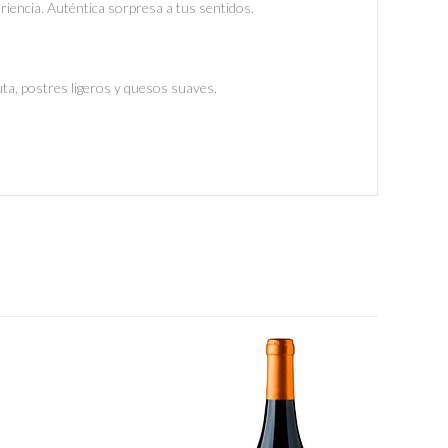
periencia. Auténtica sorpresa a tus sentidos.
uta, postres ligeros y quesos suaves.