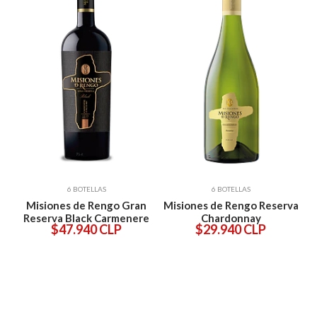
6 BOTELLAS
6 BOTELLAS
ée
Misiones de Rengo Gran
Misiones de Rengo Reserva
M
e
Reserva Black Carmenere
Chardonnay
LP
$47.940 CLP
$29.940 CLP
$