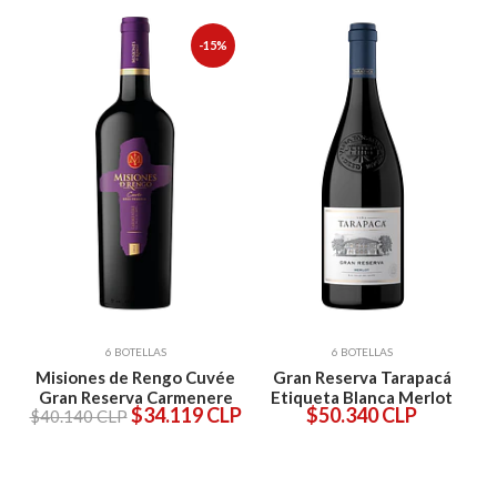
%
-15%
6 BOTELLAS
6 BOTELLAS
ée
Misiones de Rengo Cuvée
Gran Reserva Tarapacá
S
Gran Reserva Carmenere
Etiqueta Blanca Merlot
$34.119 CLP
$50.340 CLP
$40.140 CLP
LP