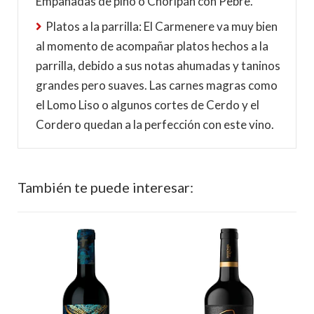
Empanadas de pino o Choripán con Pebre.
Platos a la parrilla: El Carmenere va muy bien
al momento de acompañar platos hechos a la
parrilla, debido a sus notas ahumadas y taninos
grandes pero suaves. Las carnes magras como
el Lomo Liso o algunos cortes de Cerdo y el
Cordero quedan a la perfección con este vino.
También te puede interesar:
%